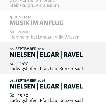
Bad Münster am Stein,
Steinskulpturenmuseum
13
JUNI
2026
MUSIK IM ANFLUG
Sa | 20:00
Herxheim bei Landau, Villa Wieser
06
SEPTEMBER
2026
NIELSEN | ELGAR | RAVEL
So | 11:00
Ludwigshafen, Pfalzbau, Konzertsaal
06
SEPTEMBER
2026
NIELSEN | ELGAR | RAVEL
So | 19:30
Ludwigshafen, Pfalzbau, Konzertsaal