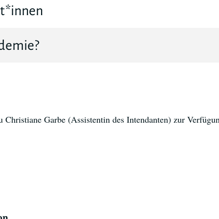
nt*innen
ademie?
u Christiane Garbe (Assistentin des Intendanten) zur Verfügu
on