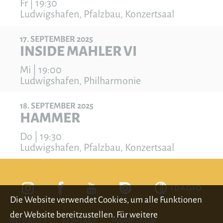
Fr | 19:30
Ludwigshafen, Pfalzbau, Konzertsaal
17
SEPTEMBER
2025
INSIDE MAHLER VI
Mi | 19:00
Ludwigshafen, Philharmonie
18
SEPTEMBER
2025
HAMMER
Do | 19:30
Ludwigshafen, Pfalzbau, Konzertsaal
Die Website verwendet Cookies, um alle Funktionen
der Website bereitzustellen. Für weitere
INTRANET
KONTAKT
IMPRESSUM