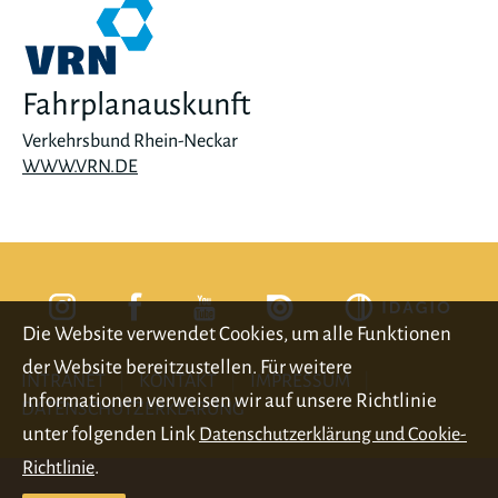
Fahrplanauskunft
Verkehrsbund Rhein-Neckar
WWW.VRN.DE
Die Website verwendet Cookies, um alle Funktionen
der Website bereitzustellen. Für weitere
INTRANET
KONTAKT
IMPRESSUM
Informationen verweisen wir auf unsere Richtlinie
DATENSCHUTZERKLÄRUNG
unter folgenden Link
Datenschutzerklärung und Cookie-
.
Richtlinie