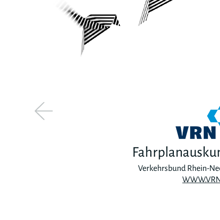
Fahrplanausku
Verkehrsbund Rhein-Ne
WWW.VRN