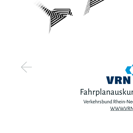
Fahrplanausku
Verkehrsbund Rhein-Ne
WWW.VRN