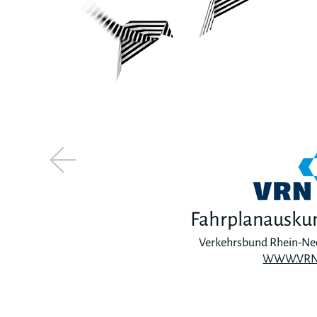
Fahrplanausku
Verkehrsbund Rhein-Ne
WWW.VRN