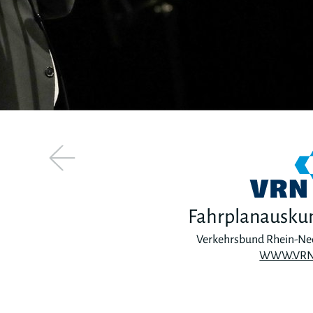
Fahrplanausku
Verkehrsbund Rhein-Ne
WWW.VRN